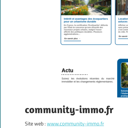
community-immo.fr
Site web :
www.community-immo.fr